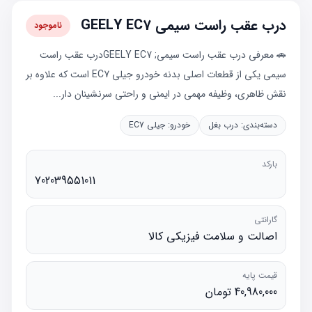
درب عقب راست سیمی GEELY EC7
ناموجود
🚗 معرفی درب عقب راست سیمی; GEELY EC7درب عقب راست
سیمی یکی از قطعات اصلی بدنه خودرو جیلی EC7 است که علاوه بر
نقش ظاهری، وظیفه مهمی در ایمنی و راحتی سرنشینان دار...
دسته‌بندی:
درب بغل
خودرو:
جیلی EC7
بارکد
702039551011
گارانتی
اصالت و سلامت فیزیکی کالا
قیمت پایه
40,980,000 تومان