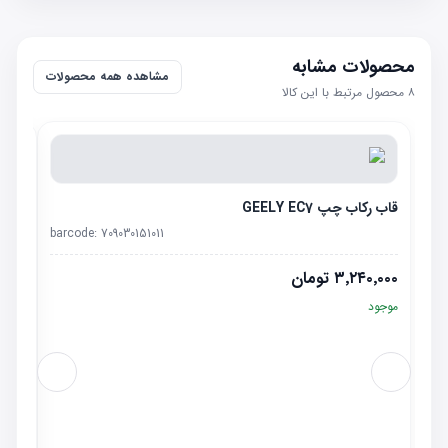
محصولات مشابه
مشاهده همه محصولات
۸
محصول مرتبط با این کالا
قاب رکاب چپ GEELY EC7
barcode:
709030151011
۳٬۲۴۰٬۰۰۰
تومان
موجود