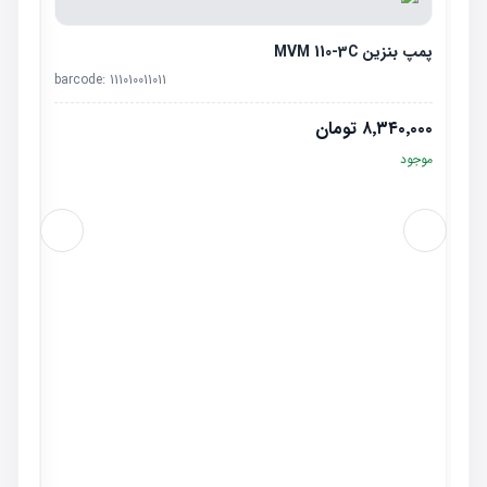
پمپ بنزین MVM 110-3C
barcode:
111010011011
۸٬۳۴۰٬۰۰۰
تومان
موجود
صافی بن
٬۰۰۰
موجو