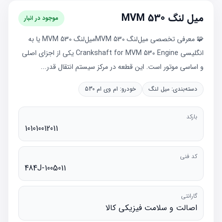
میل لنگ MVM 530
موجود در انبار
🧩 معرفی تخصصی میل‌لنگ MVM 530میل‌لنگ MVM 530 یا به
انگلیسی Crankshaft for MVM 530 Engine یکی از اجزای اصلی
و اساسی موتور است. این قطعه در مرکز سیستم انتقال قدر...
دسته‌بندی:
میل لنگ
خودرو:
ام وی ام 530
بارکد
101010012011
کد فنی
484J-1005011
گارانتی
اصالت و سلامت فیزیکی کالا