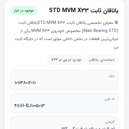
یاتاقان ثابت STD MVM X33
موجود در انبار
🛠️ معرفی تخصصی یاتاقان ثابت, STD MVM X33یاتاقان ثابت
(Main Bearing STD) مخصوص خودروی MVM X33 یکی از
حیاتی‌ترین قطعات در بخش داخلی موتور است که در جایگاه ثابت
بی...
دسته‌بندی:
یاتاقان
خودرو:
ام وی ام X33
بارکد
101138012011
کد فنی
481H-BJ1005013
گارانتی
اصالت و سلامت فیزیکی کالا