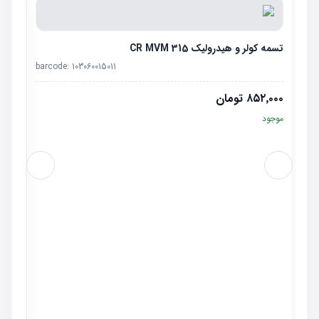
تسمه کولر و هیدرولیک CR MVM 315
barcode:
103060015011
۸۵۲٬۰۰۰
تومان
موجود
شاتون 
٬۰۰۰