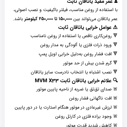
⏳ عمر مفید یاتاقان ثابت
با استفاده از روغن مناسب، فیلتر باکیفیت و نصب اصولی،
عمر یاتاقان می‌تواند بین
۱۵۰,۰۰۰ تا ۲۵۰,۰۰۰ کیلومتر
باشد.
⚠️ عوامل خرابی یاتاقان ثابت
🔻 روغن‌کاری ناقص یا استفاده از روغن نامناسب
🔻 ورود ذرات فلزی یا آلودگی به مدار روغن
🔻 افت فشار روغن به‌دلیل خرابی اویل پمپ
🔻 گرم شدن بیش از حد موتور
🔻 نصب اشتباه یا انتخاب نادرست سایز یاتاقان
🔍 علائم خرابی یاتاقان ثابت MVM X33
🚨 صدای تق‌تق یا ضربه از ناحیه پایین موتور
🚨 افت ناگهانی فشار روغن
🚨 لرزش غیرعادی در موتور هنگام استارت یا در دور پایین
🚨 وجود براده فلزی در کارتل روغن
🚨 کاهش شدید قدرت موتور