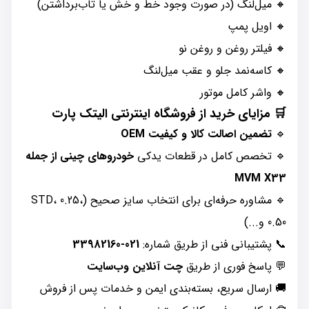
🔸 میل‌لنگ (در صورت وجود خط و خش یا تاب‌برداشتن)
🔸 اویل پمپ
🔸 فیلتر روغن و روغن نو
🔸 کاسه‌نمد جلو و عقب میل‌لنگ
🔸 واشر کامل موتور
🛒 مزایای خرید از فروشگاه اینترنتی الیتک پارت
🔹
تضمین اصالت کالا و کیفیت OEM
🔹 تخصص کامل در قطعات یدکی
خودروهای چینی از جمله
MVM X33
🔹 مشاوره حرفه‌ای برای انتخاب سایز صحیح (STD، 0.25،
0.50 و...)
📞 پشتیبانی فنی از طریق شماره:
021-33982160
💬 پاسخ فوری از طریق
چت آنلاین وب‌سایت
🚚 ارسال سریع، بسته‌بندی ایمن و خدمات پس از فروش