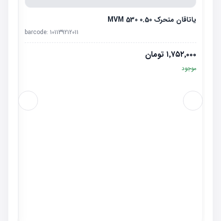
یاتاقان متحرک 0.50 MVM 530
barcode:
101139212011
۱٬۷۵۲٬۰۰۰
تومان
موجود
انگشتی
٬۰۰۰
موجو