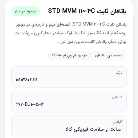
یاتاقان ثابت STD MVM 110-4C
موجود در انبار
یاتاقان ثابت STD MVM 110-4C، قطعه‌ای مهم و کاربردی در موتور
بوده که از اصطکاک میل لنگ با بلوک سیلندر ، جلوگیری می‌کند. به
بیانی دیگر، یاتاقان ثابت، مابین میل لن...
دسته‌بندی:
یاتاقان
خودرو:
ام وی ام 110-4C
بارکد
101138011111
کد فنی
472-BJ1005012
گارانتی
اصالت و سلامت فیزیکی کالا