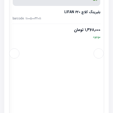
بلبرینگ کلاچ LIFAN 620
barcode:
110050032011
۱٬۳۶۸٬۰۰۰
تومان
موجود
رینگ موتور
٬۰۰۰
موجو