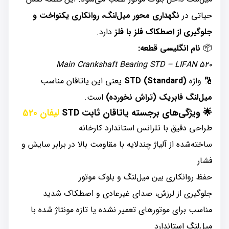
حیاتی در
نگهداری محور میل‌لنگ، روانکاری یکنواخت و
جلوگیری از اصطکاک فلز با فلز
دارد.
📦
نام انگلیسی قطعه:
Main Crankshaft Bearing STD – LIFAN 520
🔢 واژه
STD (Standard)
یعنی این یاتاقان مناسب
میل‌لنگ فابریک (تراش نخورده)
است.
🌟
ویژگی‌های برجسته یاتاقان ثابت STD
لیفان 520
طراحی دقیق با تلرانس استاندارد کارخانه
ساخته‌شده از آلیاژ چندلایه با مقاومت بالا در برابر سایش و
فشار
حفظ روانکاری بین میل‌لنگ و بلوک موتور
جلوگیری از لرزش، صدای غیرعادی و اصطکاک شدید
مناسب برای موتورهای تعمیر نشده یا تازه مونتاژ شده با
میل‌لنگ استاندارد