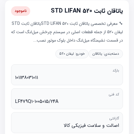
یاتاقان ثابت STD LIFAN 520
ناموجود
🔧 معرفی تخصصی یاتاقان ثابت STD LIFAN 520یاتاقان ثابت STD
لیفان 520 از جمله قطعات اصلی در سیستم چرخش میل‌لنگ است که
در قسمت نشیمنگاه میل‌لنگ داخل بلوک موتور نصب...
دسته‌بندی:
یاتاقان
خودرو:
لیفان 520
بارکد
101138031011
کد فنی
LF479Q1-1005015/24A
گارانتی
اصالت و سلامت فیزیکی کالا