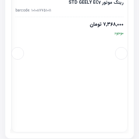
رینگ موتور STD GEELY EC7
barcode:
101087751011
۷٬۳۶۸٬۰۰۰
تومان
موجود
پمپ کل
٬۰۰۰
موجو