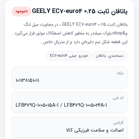
یاتاقان ثابت 0.25 GEELY EC7-euro4
ناموجود
یاتاقان ثابت 0.25 GEELY EC7-euro4 ، در مجاورت میل لنگ
و&nbsp;بلوک سیلندر به منظور کاهش اصطکاک موتور قرار می‌گیرد.
این قطعه شکل نیم دایره‌ای دارد و از متریال خاص...
دسته‌بندی:
یاتاقان
خودرو:
جیلی EC7-euro4
بارکد
101138151011
کد فنی
LFB479Q-1005015A-I / LFB479Q-1005024A-I
گارانتی
اصالت و سلامت فیزیکی کالا