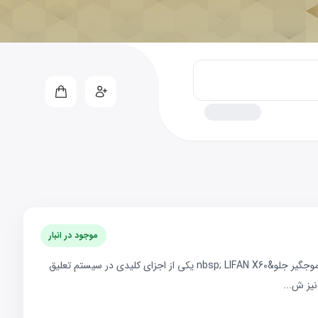
موجود در انبار
🔧 معرفی تخصصی میل موجگیر جلو; LIFAN X60میل موجگیر جلو&nbsp; LIFAN X60 یکی از اجزای کلیدی در سیستم تعلیق