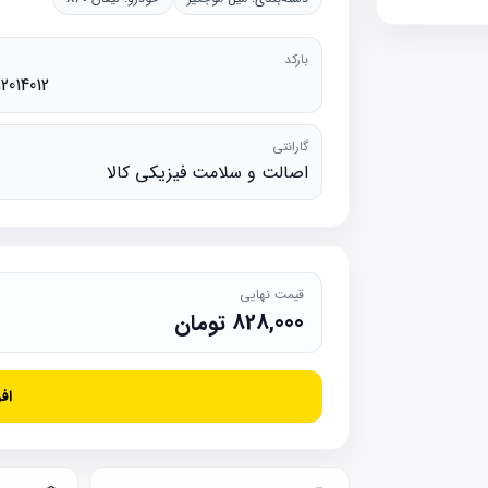
بارکد
12014012
گارانتی
اصالت و سلامت فیزیکی کالا
قیمت نهایی
828,000
تومان
اف