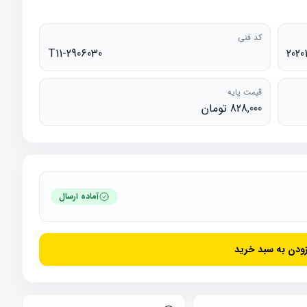
کد فنی
T11-2906030
2020
قیمت پایه
828,000 تومان
آماده ارسال
زودن به سبد خرید