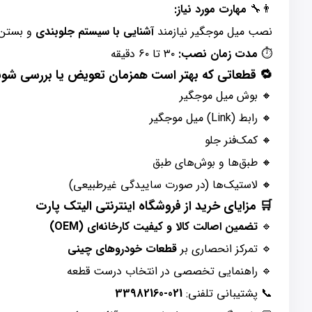
مهارت مورد نیاز:
👨‍🔧
ام شود.
آشنایی با سیستم جلوبندی
نصب میل موجگیر نیازمند
۳۰ تا ۶۰ دقیقه
مدت زمان نصب:
⏱️
 قطعاتی که بهتر است همزمان تعویض یا بررسی شوند
🔸 بوش میل موجگیر
🔸 رابط (Link) میل موجگیر
🔸 کمک‌فنر جلو
🔸 طبق‌ها و بوش‌های طبق
🔸 لاستیک‌ها (در صورت ساییدگی غیرطبیعی)
🛒 مزایای خرید از فروشگاه اینترنتی الیتک پارت
تضمین اصالت کالا و کیفیت کارخانه‌ای (OEM)
🔹
قطعات خودروهای چینی
🔹 تمرکز انحصاری بر
🔹 راهنمایی تخصصی در انتخاب درست قطعه
021-33982160
📞 پشتیبانی تلفنی: