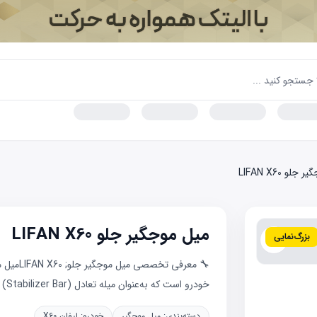
لو LIFAN X60
میل موجگیر جلو LIFAN X60
بزرگ‌نمایی
خودرو است که به‌عنوان میله تعادل (Stabilizer Bar) نیز ش...
دسته‌بندی:
میل موجگیر
خودرو:
لیفان X60