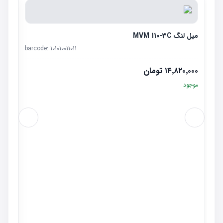
میل لنگ MVM 110-3C
barcode:
101010011011
۱۴٬۸۲۰٬۰۰۰
تومان
موجود
میل سو
٬۰۰۰