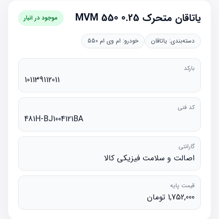
یاتاقان متحرک 0.25 MVM 550
موجود در انبار
دسته‌بندی:
یاتاقان
خودرو:
ام وی ام 550
بارکد
101139112011
کد فنی
481H-BJ1004121BA
گارانتی
اصالت و سلامت فیزیکی کالا
قیمت پایه
1,752,000 تومان