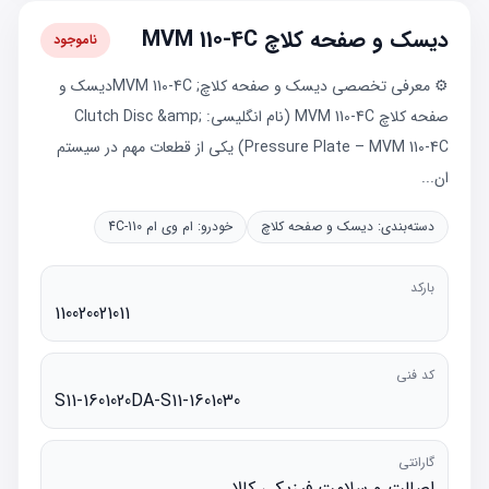
دیسک و صفحه کلاچ MVM 110-4C
ناموجود
⚙️ معرفی تخصصی دیسک و صفحه کلاچ; MVM 110-4Cدیسک و
صفحه کلاچ MVM 110-4C (نام انگلیسی: Clutch Disc &amp;
Pressure Plate – MVM 110-4C) یکی از قطعات مهم در سیستم
ان...
دسته‌بندی:
دیسک و صفحه کلاچ
خودرو:
ام وی ام 110-4C
بارکد
110020021011
کد فنی
S11-1601020DA-S11-1601030
گارانتی
اصالت و سلامت فیزیکی کالا