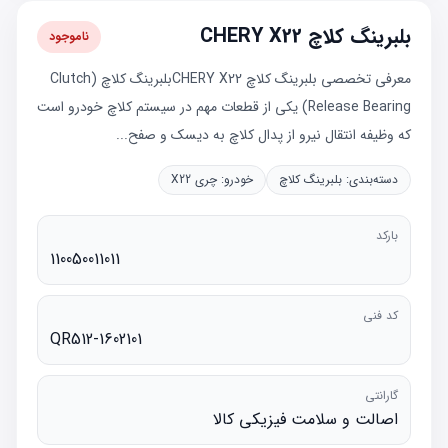
بلبرینگ کلاچ CHERY X22
ناموجود
معرفی تخصصی بلبرینگ کلاچ CHERY X22بلبرینگ کلاچ (Clutch
Release Bearing) یکی از قطعات مهم در سیستم کلاچ خودرو است
که وظیفه انتقال نیرو از پدال کلاچ به دیسک و صفح...
دسته‌بندی:
بلبرینگ کلاچ
خودرو:
چری X22
بارکد
110050011011
کد فنی
QR512-1602101
گارانتی
اصالت و سلامت فیزیکی کالا