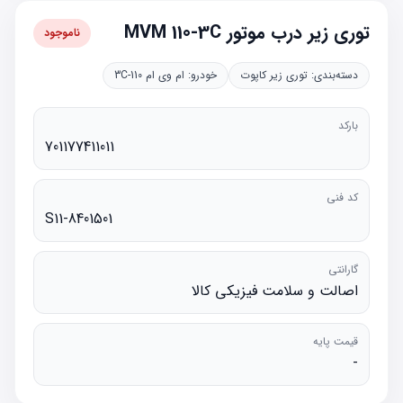
توری زیر درب موتور MVM 110-3C
ناموجود
دسته‌بندی:
توری زیر کاپوت
خودرو:
ام وی ام 110-3C
بارکد
701177411011
کد فنی
S11-8401501
گارانتی
اصالت و سلامت فیزیکی کالا
قیمت پایه
-