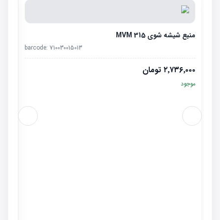
منبع شیشه شوی MVM 315
barcode:
710030015013
۲٬۷۳۶٬۰۰۰
تومان
موجود
فلاپ گ
٬۰۰۰