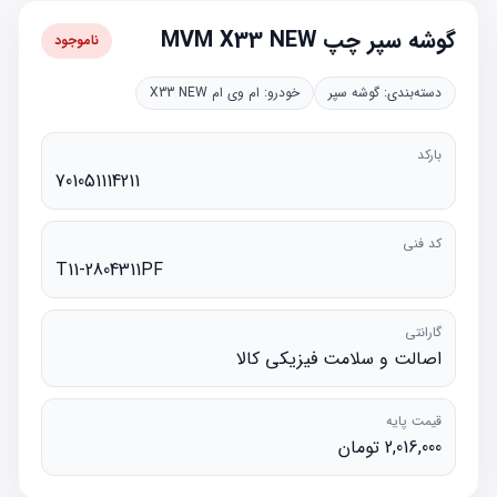
گوشه سپر چپ MVM X33 NEW
ناموجود
دسته‌بندی:
گوشه سپر
خودرو:
ام وی ام X33 NEW
بارکد
701051114211
کد فنی
T11-2804311PF
گارانتی
اصالت و سلامت فیزیکی کالا
قیمت پایه
2,016,000 تومان