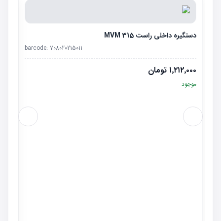
دستگیره داخلی راست MVM 315
barcode:
708020215011
۱٬۲۱۲٬۰۰۰
تومان
موجود
قاب ز
٬۰۰۰