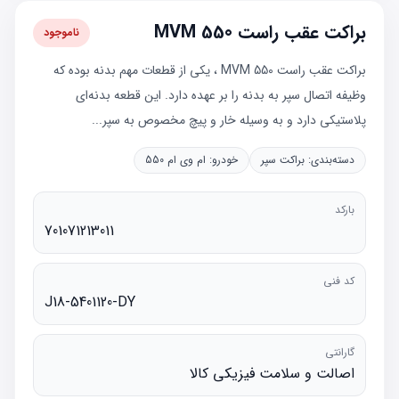
براکت عقب راست MVM 550
ناموجود
براکت عقب راست MVM 550 ، یکی از قطعات مهم بدنه بوده که
وظیفه اتصال سپر به بدنه را بر عهده دارد. این قطعه بدنه‌ای
پلاستیکی دارد و به وسیله خار و پیچ مخصوص به سپر...
دسته‌بندی:
براکت سپر
خودرو:
ام وی ام 550
بارکد
701071213011
کد فنی
J18-5401120-DY
گارانتی
اصالت و سلامت فیزیکی کالا