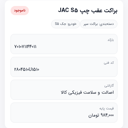
براکت عقب چپ JAC S5
ناموجود
دسته‌بندی:
براکت سپر
خودرو:
جک S5
بارکد
701071144011
کد فنی
2804510U1510
گارانتی
اصالت و سلامت فیزیکی کالا
قیمت پایه
984,000 تومان