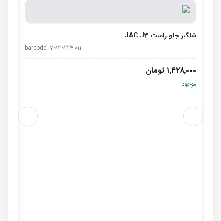
شلگیر جلو راست JAC J3
barcode:
701302241011
۱٬۴۲۸٬۰۰۰
تومان
موجود
شلگیر
٬۰۰۰