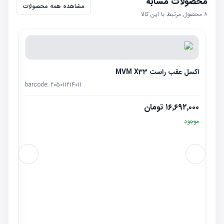
محصولات مشابه
مشاهده همه محصولات
۸
محصول مرتبط با این کالا
اکسل عقب راست MVM X33
barcode:
205011214011
۱۶٬۶۹۲٬۰۰۰
تومان
موجود
طبق جل