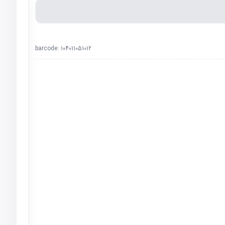
barcode:
104011051012