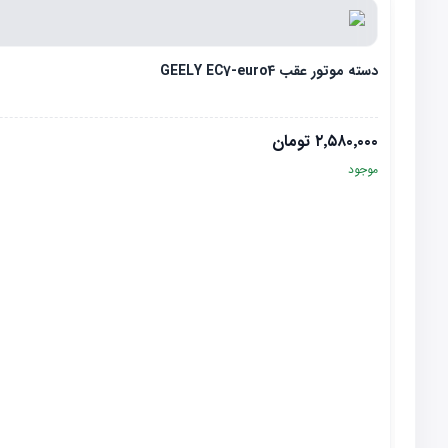
دسته موتور عقب GEELY EC7-euro4
۲٬۵۸۰٬۰۰۰
تومان
موجود