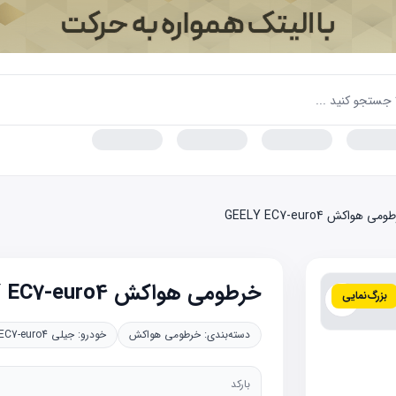
ی هواکش GEELY EC7-euro4
خرطومی هواکش GEELY EC7-euro4
بزرگ‌نمایی
دسته‌بندی:
خرطومی هواکش
خودرو:
جیلی EC7-euro4
بارکد