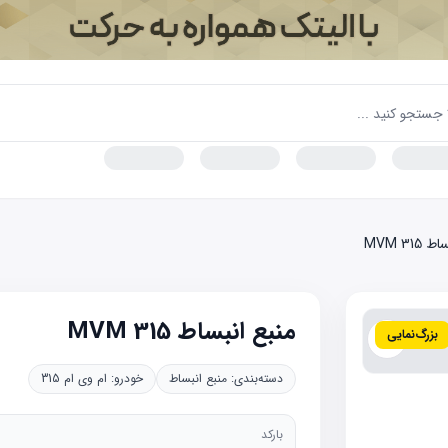
MVM 315
منبع انبساط MVM 315
بزرگ‌نمایی
دسته‌بندی:
منبع انبساط
خودرو:
ام وی ام 315
بارکد