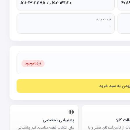
A11-1311111BA / J52-1311110
4011
قیمت پایه
-
ناموجود
زودن به سبد خرید
لت کالا
پشتیبانی تخصصی
 از تامین‌کنندگان معتبر و با
برای انتخاب قطعه مناسب، تیم پشتیبانی