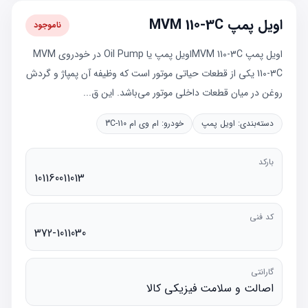
اویل پمپ MVM 110-3C
ناموجود
اویل پمپ MVM 110-3Cاویل پمپ یا Oil Pump در خودروی MVM
110-3C یکی از قطعات حیاتی موتور است که وظیفه آن پمپاژ و گردش
روغن در میان قطعات داخلی موتور می‌باشد. این ق...
دسته‌بندی:
اویل پمپ
خودرو:
ام وی ام 110-3C
بارکد
101160011013
کد فنی
372-1011030
گارانتی
اصالت و سلامت فیزیکی کالا