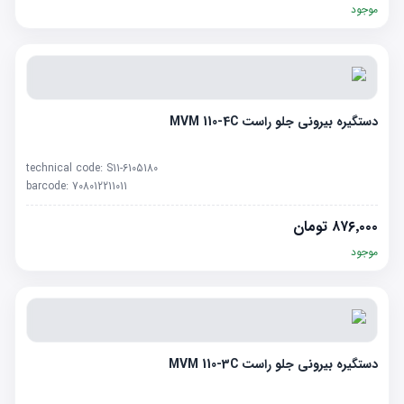
موجود
دستگیره بیرونی جلو راست MVM 110-4C
technical code:
S11-6105180
barcode:
708012211011
۸۷۶٬۰۰۰
تومان
موجود
دستگیره بیرونی جلو راست MVM 110-3C