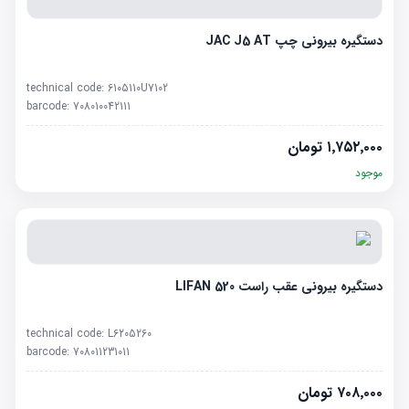
دستگیره بیرونی چپ JAC J5 AT
technical code:
6105110U7102
barcode:
708010042111
۱٬۷۵۲٬۰۰۰
تومان
موجود
دستگیره بیرونی عقب راست LIFAN 520
technical code:
L6205260
barcode:
708011231011
۷۰۸٬۰۰۰
تومان