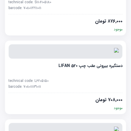
technical code:
S11-6105180
barcode:
708012211011
۸۷۶٬۰۰۰
تومان
موجود
دستگیره بیرونی عقب چپ LIFAN 520
technical code:
L6205150
barcode:
708011131011
۷۰۸٬۰۰۰
تومان
موجود