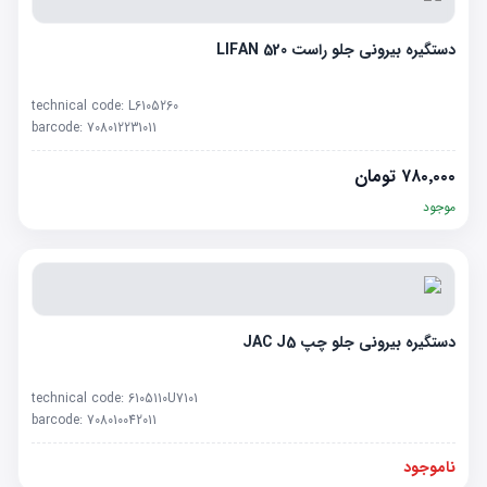
دستگیره بیرونی جلو راست LIFAN 520
technical code:
L6105260
barcode:
708012231011
۷۸۰٬۰۰۰
تومان
موجود
دستگیره بیرونی جلو چپ JAC J5
technical code:
6105110U7101
barcode:
708010042011
ناموجود