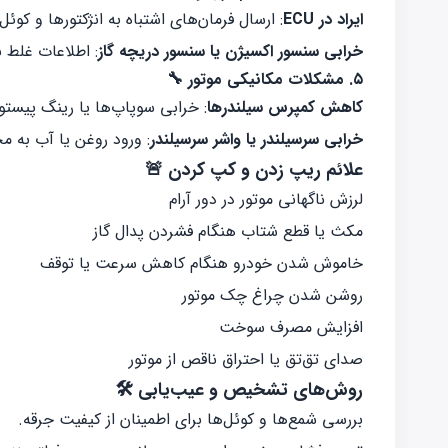
ایراد در ECU
: ارسال فرمان‌های اشتباه به انژکتورها و کوئل‌
خرابی سنسور اکسیژن یا سنسور دریچه گاز
: اطلاعات غلط باعث می‌شود ECU سو
۵. مشکلات مکانیکی موتور 🔧
کاهش کمپرس سیلندرها
: خرابی سوپاپ‌ها یا رینگ پیست
خرابی سرسیلندر یا واشر سرسیلندر
: ورود روغن یا آب به 
علائم ریپ زدن و کپ کردن 🚨
لرزش ناگهانی موتور در دور آرام
مکث یا قطع شتاب هنگام فشردن پدال گاز
خاموش شدن خودرو هنگام کاهش سرعت یا توقف
روشن شدن چراغ چک موتور
افزایش مصرف سوخت
صدای تق‌تق یا احتراق ناقص از موتور
روش‌های تشخیص و عیب‌یابی 🛠️
بررسی شمع‌ها و کوئل‌ها برای اطمینان از کیفیت جرقه.