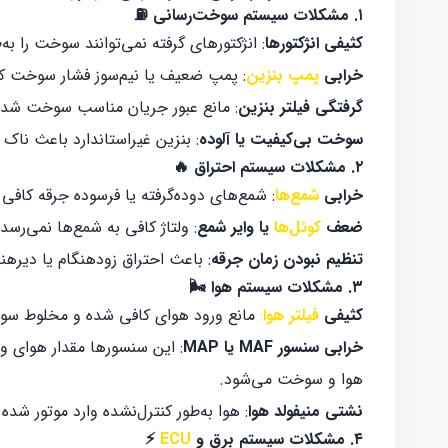
۱. مشکلات سیستم سوخت‌رسانی ⛽
کثیفی انژکتورها
: انژکتورهای گرفته نمی‌توانند سوخت را ب
خرابی
پمپ بنزین
: پمپ ضعیف یا نیم‌سوز فشار سوخت کا
گرفتگی فیلتر بنزین
: مانع عبور جریان مناسب سوخت شده 
سوخت بی‌کیفیت یا آلوده
: بنزین غیراستاندارد باعث ناک
۲. مشکلات سیستم احتراق 🔥
خرابی
شمع‌ها
: شمع‌های دوده‌گرفته یا فرسوده جرقه کافی ت
ضعف
کوئل‌ها
یا وایر شمع
: ولتاژ کافی به شمع‌ها نمی‌رسد و
تنظیم نبودن زمان جرقه
: باعث احتراق زودهنگام یا دیرهن
۳. مشکلات سیستم هوا 🌬️
کثیفی
فیلتر هوا
:
مانع ورود هوای کافی شده و مخلوط سوخ
خرابی سنسور MAF یا MAP
: این سنسورها مقدار هوای ور
هوا و سوخت می‌شود.
نشتی منیفولد هوا
: هوا به‌طور کنترل‌نشده وارد موتور شده
۴. مشکلات سیستم برق و
ECU
⚡